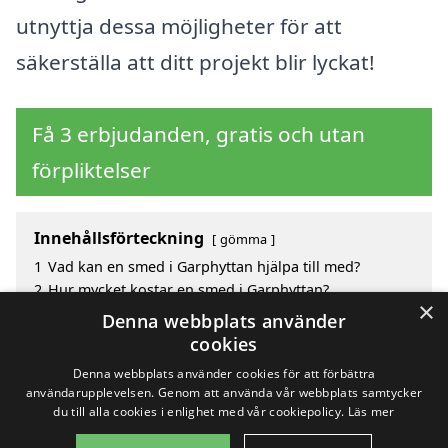
utnyttja dessa möjligheter för att
säkerställa att ditt projekt blir lyckat!
Få 3 erbjudanden, gratis och utan
förpliktelser
Innehållsförteckning
gömma
1
Vad kan en smed i Garphyttan hjälpa till med?
2
Hur mycket kostar en smed i Garphyttan?
×
3
Fördelar med att välja smed i Garphyttan
Denna webbplats använder
4
Sök efter en skicklig smed i de omgivande städerna
cookies
Garphyttan
Denna webbplats använder cookies för att förbättra
användarupplevelsen. Genom att använda vår webbplats samtycker
du till alla cookies i enlighet med vår cookiepolicy.
Läs mer