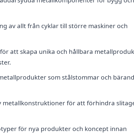
kräddarsydda metallkomponenter för bygg oc
g av allt från cyklar till större maskiner och
 för att skapa unika och hållbara metallprodu
ter.
v metallprodukter som stålstommar och bäran
metallkonstruktioner för att förhindra slitag
typer för nya produkter och koncept innan