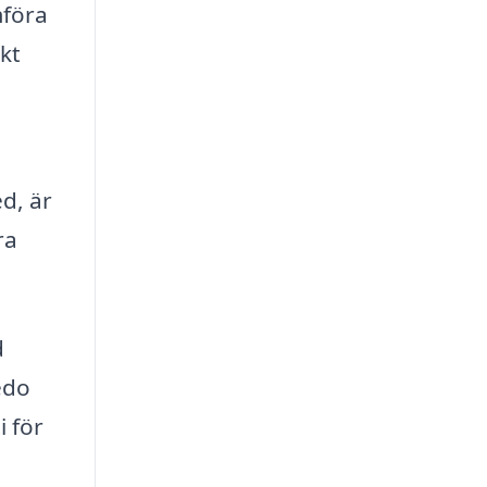
mföra
kt
d, är
ra
d
edo
i för