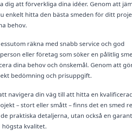
pa dig att förverkliga dina idéer. Genom att jä
u enkelt hitta den bästa smeden för ditt proje
ina behov.
 dessutom räkna med snabb service och god
erson eller företag som söker en pålitlig sme
ificera dina behov och önskemål. Genom att gö
rekt bedömning och prisuppgift.
t navigera din väg till att hitta en kvalificera
ojekt – stort eller smått – finns det en smed r
d de praktiska detaljerna, utan också en garant
d högsta kvalitet.