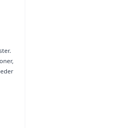
ter.
oner,
meder