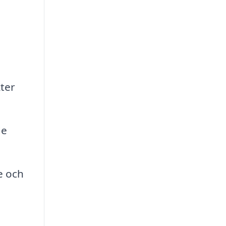
h
kter
de
e och