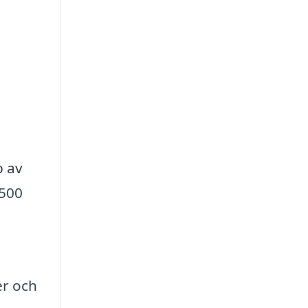
p av
 500
,
er och