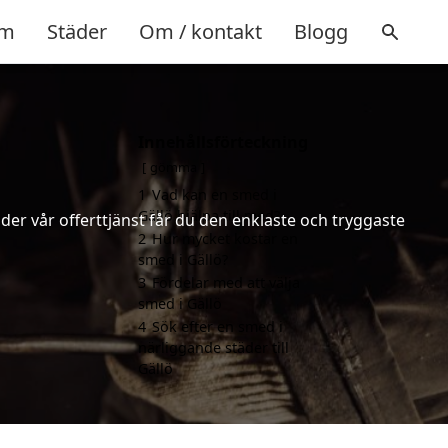
m
Städer
Om / kontakt
Blogg
Innehållsförteckning
gömma
1
Vad kan en smed i
Gällö hjälpa till med?
er vår offerttjänst får du den enklaste och tryggaste
2
Hur mycket kostar en
smed i Gällö?
3
Fördelar med att välja
smed i Gällö
4
Sök efter en smed i
närliggande städer till
Gällö