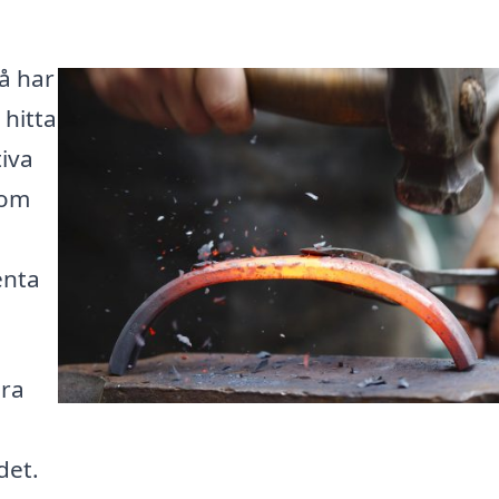
Då har
 hitta
iva
 om
enta
ära
det.