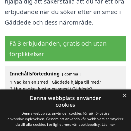
hjälpa dig att säkerställa att du får ett bra
erbjudande när du söker efter en smed i
Gäddede och dess närområde.
Få 3 erbjudanden, gratis och utan
förpliktelser
Innehållsförteckning
gömma
1
Vad kan en smed i Gäddede hjälpa till med?
2
Hur mycket kostar en smed i Gäddede?
×
3
Fördelar med att välja smed i Gäddede
Denna webbplats använder
4
Sök efter en skicklig smed i de omgivande städerna
cookies
Gäddede
Denna webbplats använder cookies för att förbättra
användarupplevelsen. Genom att använda vår webbplats samtycker
du till alla cookies i enlighet med vår cookiepolicy.
Läs mer