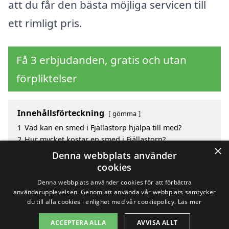
att du får den bästa möjliga servicen till
ett rimligt pris.
Få 3 erbjudanden, gratis och utan
förpliktelser
Innehållsförteckning
gömma
1
Vad kan en smed i Fjällastorp hjälpa till med?
2
Hur mycket kostar en smed i Fjällastorp?
×
3
Fördelar med att välja smed i Fjällastorp
Denna webbplats använder
4
Sök efter en skicklig smed i de omgivande städerna
cookies
Fjällastorp
Denna webbplats använder cookies för att förbättra
användarupplevelsen. Genom att använda vår webbplats samtycker
du till alla cookies i enlighet med vår cookiepolicy.
Läs mer
Copyright 2026 - Pilanto Aps
ACCEPTERA ALLA
AVVISA ALLT