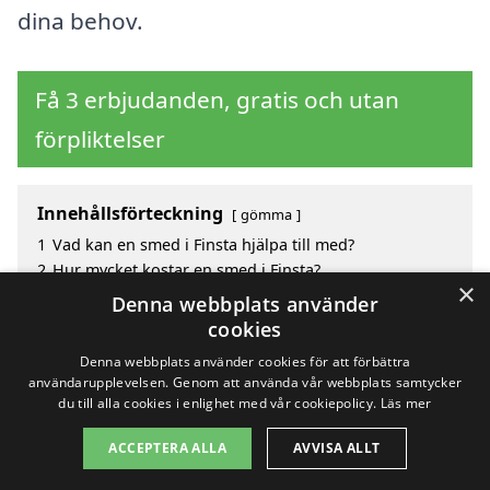
dina behov.
Få 3 erbjudanden, gratis och utan
förpliktelser
Innehållsförteckning
gömma
1
Vad kan en smed i Finsta hjälpa till med?
2
Hur mycket kostar en smed i Finsta?
×
3
Fördelar med att välja smed i Finsta
Denna webbplats använder
4
Sök efter en skicklig smed i de omgivande städerna
cookies
till Finsta
Denna webbplats använder cookies för att förbättra
användarupplevelsen. Genom att använda vår webbplats samtycker
du till alla cookies i enlighet med vår cookiepolicy.
Läs mer
Copyright 2026 - Pilanto Aps
ACCEPTERA ALLA
AVVISA ALLT
Hem
Om / kontakt
Blogg
Webbplatskarta
Villkor