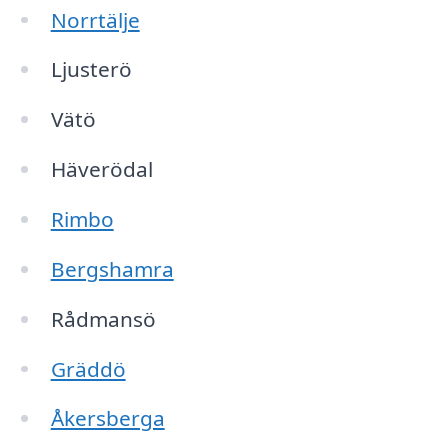
Norrtälje
Ljusterö
Vätö
Häverödal
Rimbo
Bergshamra
Rådmansö
Gräddö
Åkersberga