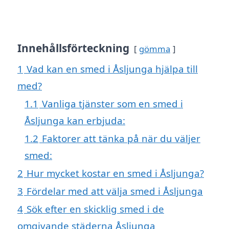
Innehållsförteckning
gömma
1
Vad kan en smed i Åsljunga hjälpa till
med?
1.1
Vanliga tjänster som en smed i
Åsljunga kan erbjuda:
1.2
Faktorer att tänka på när du väljer
smed:
2
Hur mycket kostar en smed i Åsljunga?
3
Fördelar med att välja smed i Åsljunga
4
Sök efter en skicklig smed i de
omgivande städerna Åsljunga