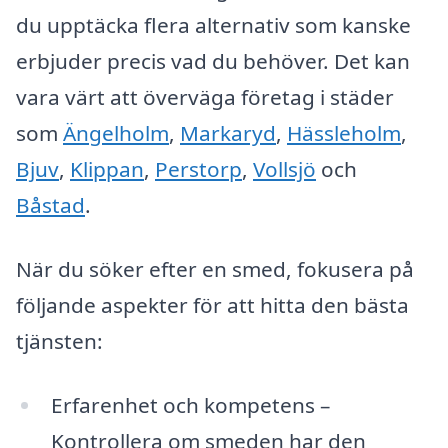
du upptäcka flera alternativ som kanske
erbjuder precis vad du behöver. Det kan
vara värt att överväga företag i städer
som
Ängelholm
,
Markaryd
,
Hässleholm
,
Bjuv
,
Klippan
,
Perstorp
,
Vollsjö
och
Båstad
.
När du söker efter en smed, fokusera på
följande aspekter för att hitta den bästa
tjänsten:
Erfarenhet och kompetens –
Kontrollera om smeden har den