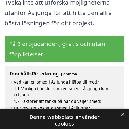
Tveka inte att utforska möjligheterna
utanför Åsljunga för att hitta den allra
bästa lösningen för ditt projekt.
Få 3 erbjudanden, gratis och utan
förpliktelser
Innehållsförteckning
gömma
1
Vad kan en smed i Åsljunga hjälpa till med?
1.1
Vanliga tjänster som en smed i Åsljunga kan
erbjuda:
1.2
Faktorer att tänka på när du väljer smed:
2
Hur mycket kostar en smed i Åsljunga?
×
3
Fördelar med att välja smed i Åsljunga
Denna webbplats använder
4
Sök efter en skicklig smed i de omgivande städerna
cookies
Åsljunga