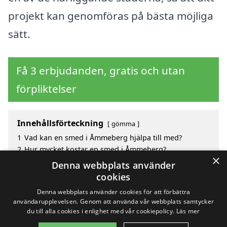
projekt kan genomföras på bästa möjliga
sätt.
Få 3 erbjudanden, gratis och utan
förpliktelser
Innehållsförteckning
gömma
1
Vad kan en smed i Åmmeberg hjälpa till med?
2
Hur mycket kostar en smed i Åmmeberg?
×
3
Fördelar med att välja smed i Åmmeberg
Denna webbplats använder
4
Sök efter en skicklig smed i de omgivande städerna
cookies
Åmmeberg
Denna webbplats använder cookies för att förbättra
användarupplevelsen. Genom att använda vår webbplats samtycker
du till alla cookies i enlighet med vår cookiepolicy.
Läs mer