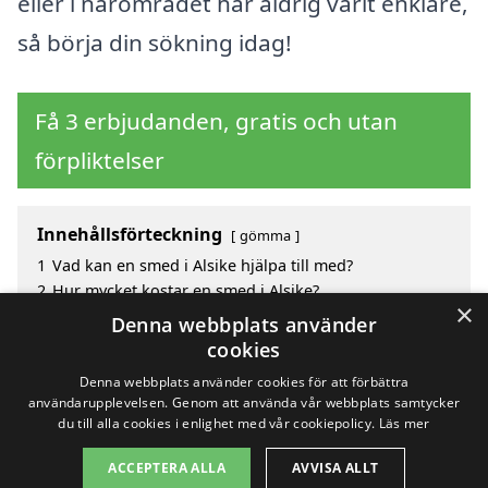
eller i närområdet har aldrig varit enklare,
så börja din sökning idag!
Få 3 erbjudanden, gratis och utan
förpliktelser
Innehållsförteckning
gömma
1
Vad kan en smed i Alsike hjälpa till med?
2
Hur mycket kostar en smed i Alsike?
×
3
Fördelar med att välja smed i Alsike
Denna webbplats använder
4
Sök efter en skicklig smed i de omgivande städerna
cookies
Alsike
Denna webbplats använder cookies för att förbättra
användarupplevelsen. Genom att använda vår webbplats samtycker
du till alla cookies i enlighet med vår cookiepolicy.
Läs mer
Copyright 2026 - Pilanto Aps
ACCEPTERA ALLA
AVVISA ALLT